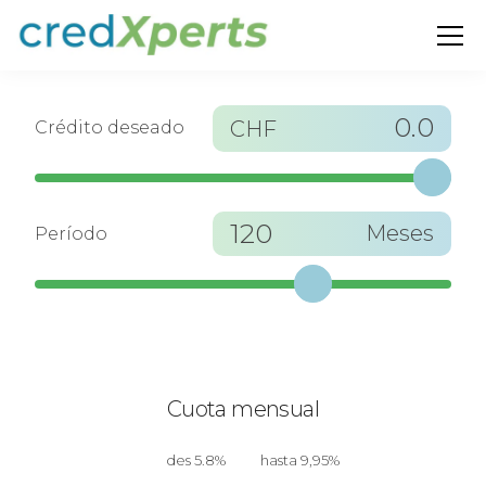
0.0
CHF
Crédito deseado
120
Meses
Período
Cuota mensual
des 5.8%
hasta 9,95%