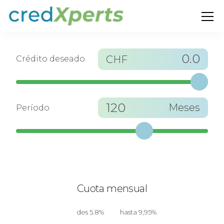
0.0
CHF
Crédito deseado
120
Meses
Período
Cuota mensual
des 5.8%
hasta 9,95%