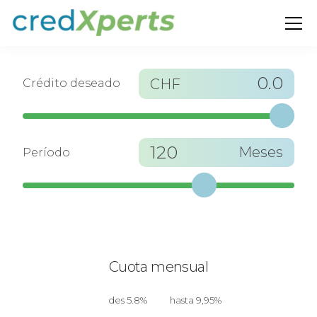
0.0
CHF
Crédito deseado
120
Meses
Período
Cuota mensual
des 5.8%
hasta 9,95%