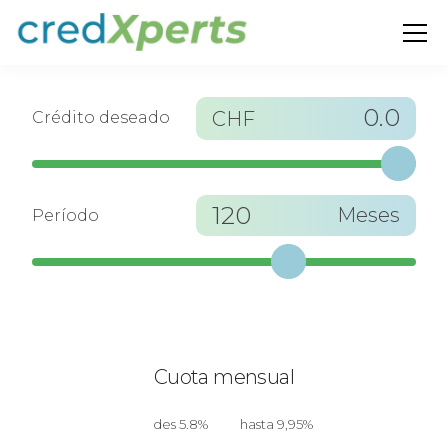
0.0
CHF
Crédito deseado
120
Meses
Período
Cuota mensual
des 5.8%
hasta 9,95%