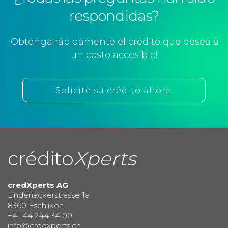
respondidas?
¡Obtenga rápidamente el crédito que desea a
un costo accesible!
Solicite su crédito ahora.
crédito
Xperts
credXperts AG
Lindenackerstrasse 1a
8360 Eschlikon
+41 44 244 34 00
info@credxperts.ch