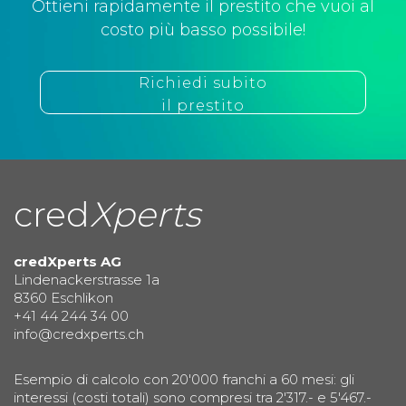
Ottieni rapidamente il prestito che vuoi al
costo più basso possibile!
Richiedi subito
il prestito
cred
Xperts
credXperts AG
Lindenackerstrasse 1a
8360 Eschlikon
+41 44 244 34 00
info@credxperts.ch
Esempio di calcolo con 20'000 franchi a 60 mesi: gli
interessi (costi totali) sono compresi tra 2'317.- e 5'467.-