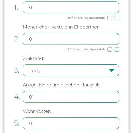
1.
er
.
13t
mensilità disponibili
Monatlicher Nettolohn Ehepartner:
2.
er
.
13t
mensilità disponibili
Zivilstand:
3.
Anzahl Kinder im gleichen Haushalt:
4.
Wohnkosten:
5.