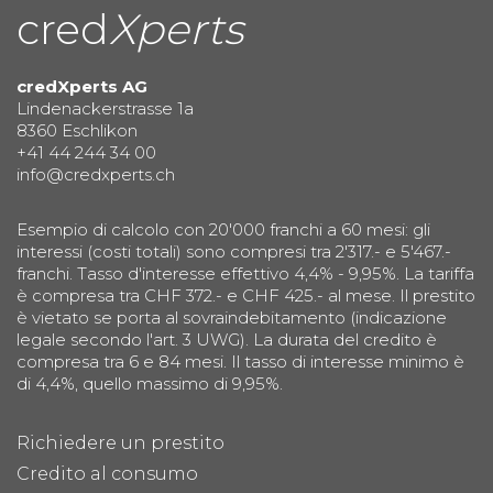
cred
Xperts
credXperts AG
Lindenackerstrasse 1a
8360 Eschlikon
+41 44 244 34 00
info@credxperts.ch
Esempio di calcolo con 20'000 franchi a 60 mesi: gli
interessi (costi totali) sono compresi tra 2'317.- e 5'467.-
franchi. Tasso d'interesse effettivo 4,4% - 9,95%. La tariffa
è compresa tra CHF 372.- e CHF 425.- al mese. Il prestito
è vietato se porta al sovraindebitamento (indicazione
legale secondo l'art. 3 UWG). La durata del credito è
compresa tra 6 e 84 mesi. Il tasso di interesse minimo è
di 4,4%, quello massimo di 9,95%.
Richiedere un prestito
Credito al consumo