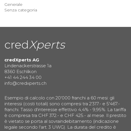
Generale
Senza categoria
cred
Xperts
credXperts AG
Lindenackerstrasse 1a
8360 Eschlikon
+41 44 244 34 00
info@credxperts.ch
Esempio di calcolo con 20'000 franchi a 60 mesi: gli
interessi (costi totali) sono compresi tra 2'317.- e 5'467.-
franchi. Tasso d'interesse effettivo 4,4% - 9,95%. La tariffa
è compresa tra CHF 372.- e CHF 425.- al mese. Il prestito
è vietato se porta al sovraindebitamento (indicazione
legale secondo l'art. 3 UWG). La durata del credito è