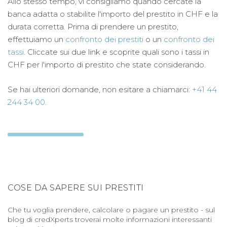
Allo stesso tempo, vi consigliamo quando cercate la
banca adatta o stabilite l'importo del prestito in CHF e la
durata corretta. Prima di prendere un prestito,
effettuiamo un
confronto dei prestiti
o un
confronto dei
tassi
. Cliccate sui due link e scoprite quali sono i tassi in
CHF per l'importo di prestito che state considerando.
Se hai ulteriori domande, non esitare a chiamarci:
+41 44
244 34 00
.
COSE DA SAPERE SUI PRESTITI
Che tu voglia prendere, calcolare o pagare un prestito - sul
blog di credXperts troverai molte informazioni interessanti