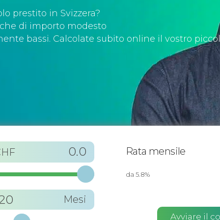
lo prestito in Svizzera?
 anche di importo modesto
ente bassi. Calcolate subito online il vostro piccol
0.0
Rata mensile
CHF
da 5.8%
120
Mesi
Avviare il c