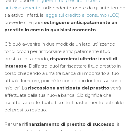
per te: puoi
estinguere il tuo prestito in corso
anticipatamente
, indipendentemente da quanto tempo
sia attivo. Infatti, la
legge sul credito al consumo (LCC)
prevede che puoi
estinguere anticipatamente un
prestito in corso in qualsiasi momento
.
Ciò può avvenire in due modi: da un lato, utilizzando
fondi propri per rimborsare anticipatamente il tuo
prestito. In tal modo,
risparmierai ulteriori
costi di
interesse
. Dall'altro, puoi far riscattare il tuo prestito in
corso chiedendo a un'altra banca di rimborsarlo al tuo
attuale fornitore, poiché le condizioni di interesse sono
migliori. La
riscossione anticipata del prestito
verrà
effettuata dalla tua nuova banca. Ciò significa che il
riscatto sarà effettuato tramite il trasferimento del saldo
del prestito residuo.
Per una
rifinanziamento di prestito di successo
, è