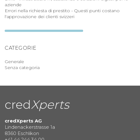
aziende
Errori nella richiesta di prestito - Questi punti costano
l'approvazione dei clienti svizzeri
CATEGORIE
Generale
Senza categoria
cred
Xperts
credXperts AG
Lindenackerstrasse 1a
8360 Eschlikon
+41 44 244 34 00