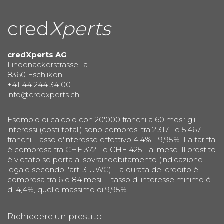
cred
Xperts
credXperts AG
Lindenackerstrasse 1a
8360 Eschlikon
+41 44 244 34 00
info@credxperts.ch
Esempio di calcolo con 20'000 franchi a 60 mesi: gli
interessi (costi totali) sono compresi tra 2'317.- e 5'467.-
franchi. Tasso d'interesse effettivo 4,4% - 9,95%. La tariffa
è compresa tra CHF 372.- e CHF 425.- al mese. Il prestito
è vietato se porta al sovraindebitamento (indicazione
legale secondo l'art. 3 UWG). La durata del credito è
compresa tra 6 e 84 mesi. Il tasso di interesse minimo è
di 4,4%, quello massimo di 9,95%.
Richiedere un prestito