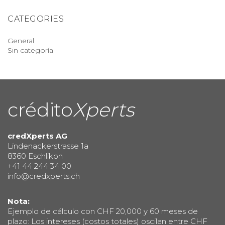
CATEGORIES
General
Sin categoría
crédito
Xperts
credXperts AG
Lindenackerstrasse 1a
8360 Eschlikon
+41 44 244 34 00
info@credxperts.ch
Nota:
Ejemplo de cálculo con CHF 20,000 y 60 meses de
plazo: Los intereses (costos totales) oscilan entre CHF