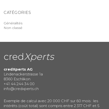
CATÉGORIES
Généralités
Non classé
cred
Xperts
credXperts AG
Lindenackerstrasse 1a
8360 Eschlikon
+41 44 244 34 00
info@credxperts.ch
Exemple de calcul avec 20 000 CHF sur 60 mois : les
intérêts (coût total) sont compris entre 2 317 CHF et 5