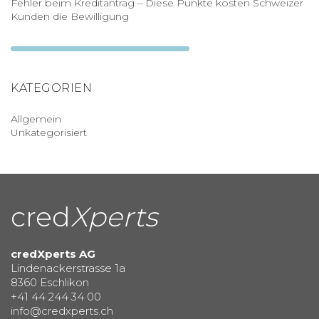
Fehler beim Kreditantrag – Diese Punkte kosten Schweizer
Kunden die Bewilligung
KATEGORIEN
Allgemein
Unkategorisiert
cred
Xperts
credXperts AG
Lindenackerstrasse 1a
8360 Eschlikon
+41 44 244 34 00
info@credxperts.ch