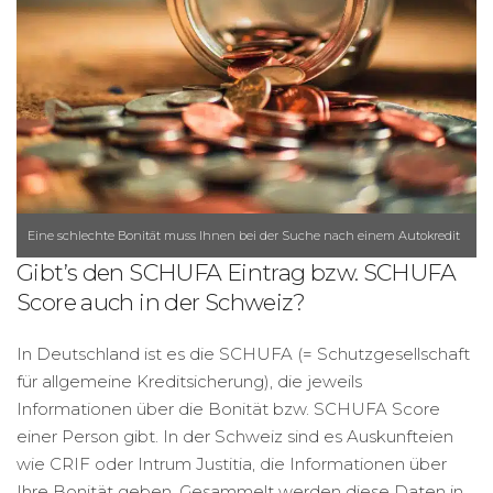
Eine schlechte Bonität muss Ihnen bei der Suche nach einem Autokredit
Gibt’s den SCHUFA Eintrag bzw. SCHUFA
nicht im Wege stehen.
Score auch in der Schweiz?
In Deutschland ist es die SCHUFA (= Schutzgesellschaft
für allgemeine Kreditsicherung), die jeweils
Informationen über die Bonität bzw. SCHUFA Score
einer Person gibt. In der Schweiz sind es Auskunfteien
wie CRIF oder Intrum Justitia, die Informationen über
Ihre Bonität geben. Gesammelt werden diese Daten in