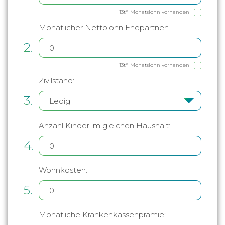
er
13t
Monatslohn vorhanden
Monatlicher Nettolohn Ehepartner:
2.
er
13t
Monatslohn vorhanden
Zivilstand:
3.
Anzahl Kinder im gleichen Haushalt:
4.
Wohnkosten:
5.
Monatliche Krankenkassenprämie: