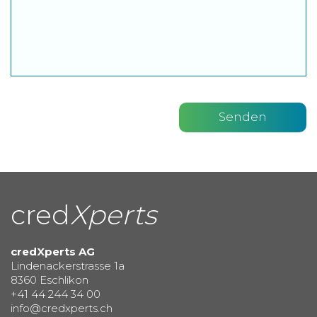
cred
Xperts
credXperts AG
Lindenackerstrasse 1a
8360 Eschlikon
+41 44 244 34 00
info@credxperts.ch