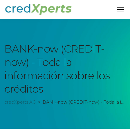
BANK-now (CREDIT-
now) - Toda la
información sobre los
créditos
credXperts AG
BANK-now (CREDIT-now) - Toda la información sobre los créditos