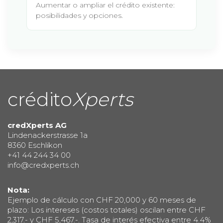
Aumentar o ampliar el crédito existente:
posibilidades y opciones.
crédito
Xperts
credXperts AG
Lindenackerstrasse 1a
8360 Eschlikon
+41 44 244 34 00
info@credxperts.ch
Nota:
Ejemplo de cálculo con CHF 20,000 y 60 meses de
plazo: Los intereses (costos totales) oscilan entre CHF
2,317.- y CHF 5,467.-. Tasa de interés efectiva entre 4.4%