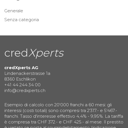
Generale
Senza categoria
cred
Xperts
credXperts AG
Lindenackerstrasse 1a
8360 Eschlikon
+41 44 244 34 00
info@credxperts.ch
Esempio di calcolo con 20'000 franchi a 60 mesi: gli
interessi (costi totali) sono compresi tra 2'317.- e 5'467.-
franchi. Tasso d'interesse effettivo 4,4% - 9,95%. La tariffa
è compresa tra CHF 372.- e CHF 425.- al mese. Il prestito
è vietato se porta al sovraindebitamento (indicazione