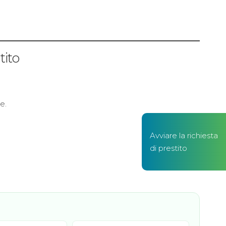
tito
e.
Avviare la richiesta
di prestito