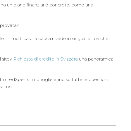
ito ha un piano finanziario concreto, come una
pprovata?
 molti casi, la causa risiede in singoli fattori che
l sitov
Richiesta di credito in Svizzera
una panoramica
stri credXperts ti consiglieranno su tutte le questioni
onsumo.