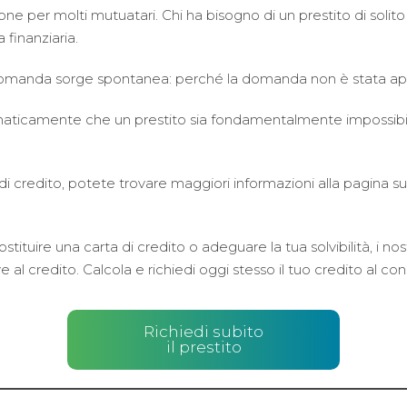
sione per molti mutuatari. Chi ha bisogno di un prestito di sol
 finanziaria.
domanda sorge spontanea: perché la domanda non è stata a
ticamente che un prestito sia fondamentalmente impossibile. In
 credito, potete trovare maggiori informazioni alla pagina su
sostituire una carta di credito o adeguare la tua solvibilità, i no
ve al credito. Calcola e richiedi oggi stesso il tuo credito al c
Richiedi subito
il prestito