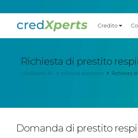
Credito
Co
Richiesta di prestito respi
credXperts AG
richiesta di prestito
Richiesta di
Domanda di prestito respin