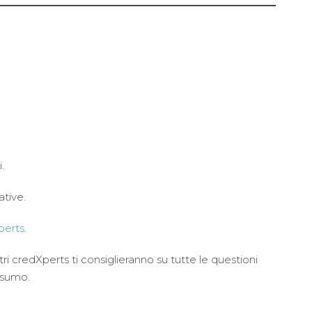
.
ative.
perts
.
stri credXperts ti consiglieranno su tutte le questioni
onsumo.