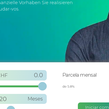
nanzielle Vorhaben Sie realisieren
udar-vos.
0.0
Parcela mensal
CHF
de 5.8%
120
Meses
Iniciar co