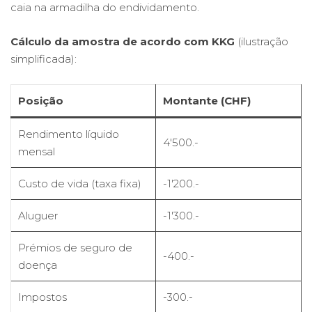
caia na armadilha do endividamento.
Cálculo da amostra de acordo com KKG
(ilustração
simplificada):
Posição
Montante (CHF)
Rendimento líquido
4'500.-
mensal
Custo de vida (taxa fixa)
-1'200.-
Aluguer
-1'300.-
Prémios de seguro de
-400.-
doença
Impostos
-300.-