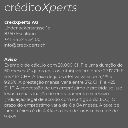
crédito
Xperts
credXperts AG
Lindenackerstrasse 1a
8360 Eschlikon
+41 44 244 34 00
info@credxperts.ch
Aviso
Exemplo de cálculo com 20.000 CHF e uma duração de
60 meses: Os juros (custos totais) variam entre 2.317 CHF
e 5.467 CHF. A taxa de juros efetiva varia de 4,4% a
9,95%. A prestação mensal varia entre 372 CHF e 425
CHF. A concessão de um empréstimo é proibida se isso
levar a uma situação de endividamento excessivo
(indicação legal de acordo com o artigo 3 do LCC). O
prazo do empréstimo varia de 6 a 84 meses. A taxa de
juros mínima é de 4,4% e a taxa de juros máxima é de
9,95%.