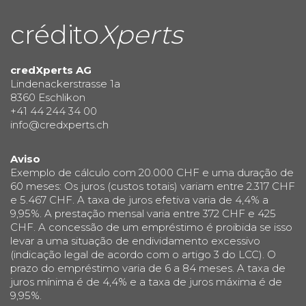
crédito
Xperts
credXperts AG
Lindenackerstrasse 1a
8360 Eschlikon
+41 44 244 34 00
info@credxperts.ch
Aviso
Exemplo de cálculo com 20.000 CHF e uma duração de
60 meses: Os juros (custos totais) variam entre 2.317 CHF
e 5.467 CHF. A taxa de juros efetiva varia de 4,4% a
9,95%. A prestação mensal varia entre 372 CHF e 425
CHF. A concessão de um empréstimo é proibida se isso
levar a uma situação de endividamento excessivo
(indicação legal de acordo com o artigo 3 do LCC). O
prazo do empréstimo varia de 6 a 84 meses. A taxa de
juros mínima é de 4,4% e a taxa de juros máxima é de
9,95%.