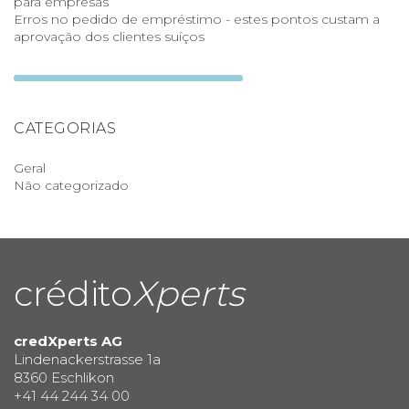
para empresas
Erros no pedido de empréstimo - estes pontos custam a
aprovação dos clientes suíços
CATEGORIAS
Geral
Não categorizado
crédito
Xperts
credXperts AG
Lindenackerstrasse 1a
8360 Eschlikon
+41 44 244 34 00