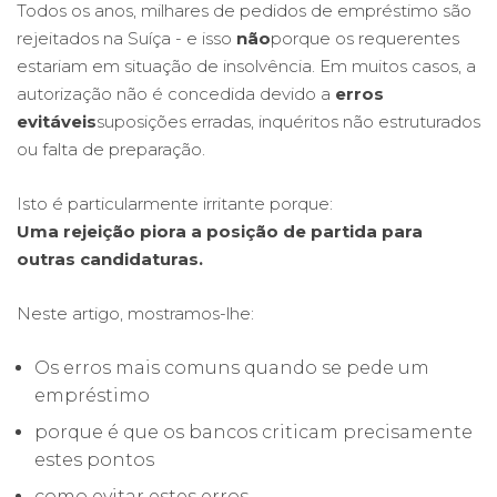
Todos os anos, milhares de pedidos de empréstimo são
rejeitados na Suíça - e isso
não
porque os requerentes
estariam em situação de insolvência. Em muitos casos, a
autorização não é concedida devido a
erros
evitáveis
suposições erradas, inquéritos não estruturados
ou falta de preparação.
Isto é particularmente irritante porque:
Uma rejeição piora a posição de partida para
outras candidaturas.
Neste artigo, mostramos-lhe:
Os erros mais comuns quando se pede um
empréstimo
porque é que os bancos criticam precisamente
estes pontos
como evitar estes erros