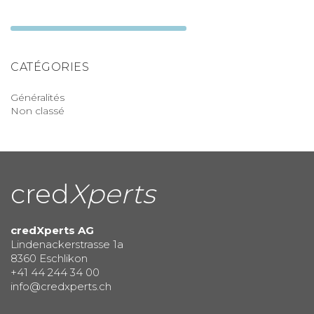
CATÉGORIES
Généralités
Non classé
cred
Xperts
credXperts AG
Lindenackerstrasse 1a
8360 Eschlikon
+41 44 244 34 00
info@credxperts.ch