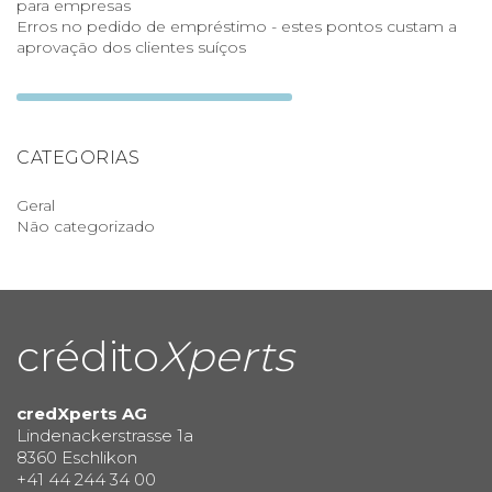
para empresas
Erros no pedido de empréstimo - estes pontos custam a
aprovação dos clientes suíços
CATEGORIAS
Geral
Não categorizado
crédito
Xperts
credXperts AG
Lindenackerstrasse 1a
8360 Eschlikon
+41 44 244 34 00