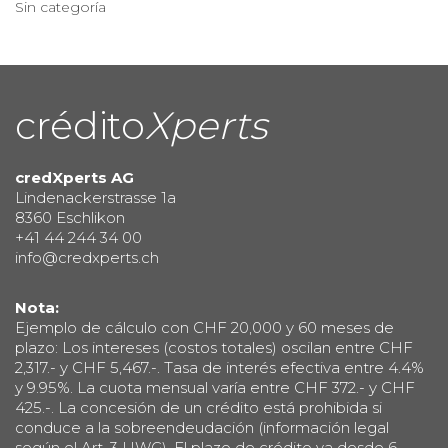
Sin categoría
crédito
Xperts
credXperts AG
Lindenackerstrasse 1a
8360 Eschlikon
+41 44 244 34 00
info@credxperts.ch
Nota:
Ejemplo de cálculo con CHF 20,000 y 60 meses de
plazo: Los intereses (costos totales) oscilan entre CHF
2,317.- y CHF 5,467.-. Tasa de interés efectiva entre 4.4%
y 9.95%. La cuota mensual varía entre CHF 372.- y CHF
425.-. La concesión de un crédito está prohibida si
conduce a la sobreendeudación (información legal
según el Art. 3 UWG). El plazo de crédito va desde 6