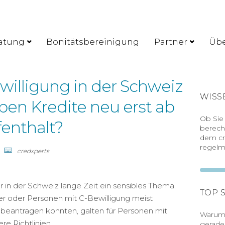
atung
Bonitätsbereinigung
Partner
Übe
willigung in der Schweiz
WISS
en Kredite neu erst ab
Ob Sie
enthalt?
berech
dem cr
regelm
credxperts
r in der Schweiz lange Zeit ein sensibles Thema.
TOP 
r oder Personen mit C-Bewilligung meist
t beantragen konnten, galten für Personen mit
Warum 
re Richtlinien.
gerade 