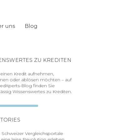
r uns
Blog
ENSWERTES ZU KREDITEN
 einen Kredit aufnehmen,
nen oder ablösen möchten – auf
edXperts-Blog finden Sie
ässig Wissenswertes zu Krediten.
STORIES
Schweizer Vergleichsportale
eine leise Revolution erleben