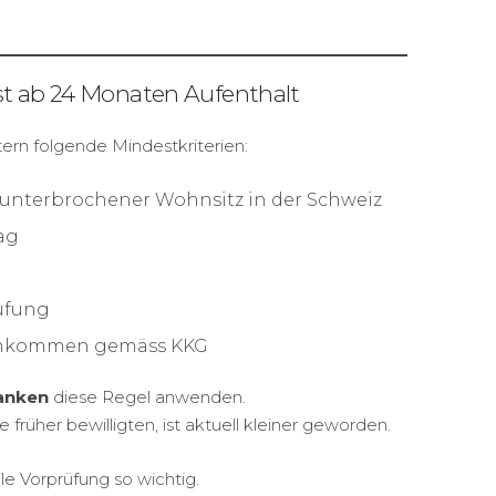
st ab 24 Monaten Aufenthalt
tern folgende Mindestkriterien:
unterbrochener Wohnsitz in der Schweiz
ag
rüfung
inkommen gemäss KKG
Banken
diese Regel anwenden.
e früher bewilligten, ist aktuell kleiner geworden.
lle Vorprüfung so wichtig.