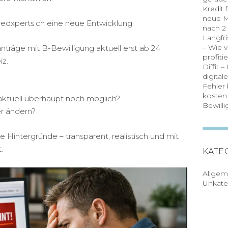
Kredit 
neue M
edxperts.ch eine neue Entwicklung:
nach 2
Langfri
– Wie 
nträge mit B-Bewilligung aktuell erst ab 24
profiti
iz.
Diffit 
digita
Fehler
kosten
 aktuell überhaupt noch möglich?
Bewill
er ändern?
e Hintergründe – transparent, realistisch und mit
.
KATE
Allgem
Unkateg