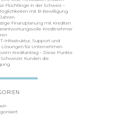
für Flüchtlinge in der Schweiz –
öglichkeiten mit B-Bewilligung
 Jahren
stige Finanzplanung mit Krediten
verantwortungsvolle Kreditnehmer
eren
– IT-Infrastruktur, Support und
le Lösungen für Unternehmen
 beim Kreditantrag – Diese Punkte
 Schweizer Kunden die
igung
GORIEN
ein
orisiert